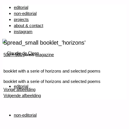
editorial
non-editorial
projects
about & contact
instagram
Spread_small booklet_’horizons’
Volledige
500 × 500
pixels
magazine
grootte
booklet with a serie of horizons and selected poems
Ga
naar
booklet with a serie of horizons and selected poems
editorial
de
Vorige afbeelding
inhoud
Volgende afbeelding
Terug
naar
boven
non-editorial