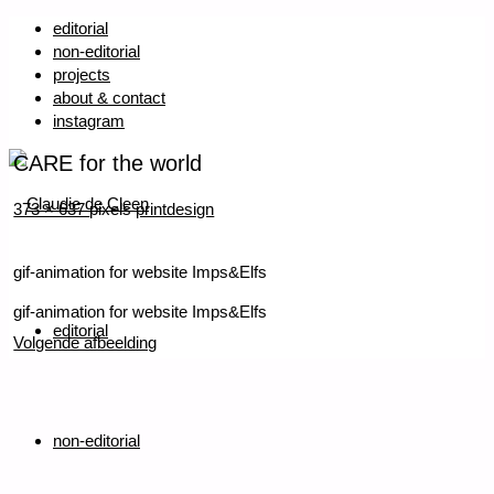
editorial
non-editorial
projects
about & contact
instagram
CARE for the world
Volledige
373 × 637
pixels
printdesign
grootte
gif-animation for website Imps&Elfs
Ga
naar
gif-animation for website Imps&Elfs
editorial
de
Volgende afbeelding
inhoud
Terug
naar
boven
non-editorial