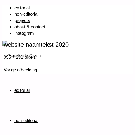
editorial
non-editorial
projects
about & contact
instagram
website naamtekst 2020
Volledige
995 × 281
pixels
grootte
Vorige afbeelding
Terug
Ga
naar
naar
boven
editorial
de
inhoud
non-editorial